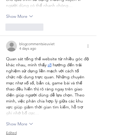
người dùng có thể nhanh chóng…
Show More
Like
Reply
blogcommentsieuviet
4 days ago
Quan sát tổng thể website từ nhiều góc độ 
khác nhau, mình thấy 
s8
 hướng đến trải 
nghiệm sử dụng liền mạch với cách tổ 
chức nội dung trực quan. Những chuyên 
mục như xổ số, bắn cá, game bài và thể 
thao đều hiển thị rõ ràng ngay trên giao 
diện giúp người dùng dễ lựa chọn. Theo 
mình, việc phân chia hợp lý giữa các khu 
vực giúp giảm thời gian tìm kiếm, hỗ trợ 
ghi nhớ bố cục…
Show More
Edited