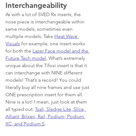
Interchangeability
As with a lot of SVED Rx inserts, the 
nose piece is interchangeable within 
same models, sometimes even 
multiple models. Take 
Heat Wave 
Visuals
 for example, one insert works 
for both the 
Lazer Face model and the 
Future Tech model
. What’s extremely 
unique about the Tifosi insert is that it 
can interchange with NINE different 
models! That’s a record! You could 
literally buy all nine frames and use just 
ONE prescription insert for them all. 
Nine is a lot! I mean, just look at them 
all typed out: 
Tsali, Sledge Lite, Slice, 
Alliant, Brixen, Rail, Podium, Podium 
XC, and Podium S
.