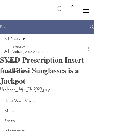
Post
All Posts
svedspx
All Posts
Feb 20, 2023
2 min read
SVED Prescription Insert
Oakley
for Tifosi Sunglasses is a
Oakley Sutro
Jackpot
Pit Viper
Updated:
Mar 27, 2023
Pit Viper The Original 2.0
Heat Wave Visual
Meta
Smith
Informative