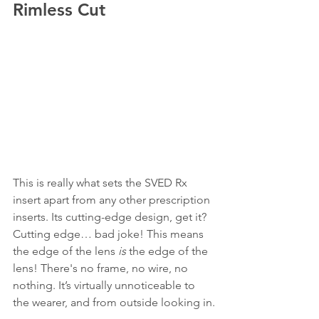
Rimless Cut
This is really what sets the SVED Rx 
insert apart from any other prescription 
inserts. Its cutting-edge design, get it? 
Cutting edge… bad joke! This means 
the edge of the lens 
is
 the edge of the 
lens! There's no frame, no wire, no 
nothing. It’s virtually unnoticeable to 
the wearer, and from outside looking in.