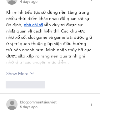
4 days ago
Khi mình tiếp tục sử dụng nền tảng trong 
nhiều thời điểm khác nhau để quan sát sự 
ổn định, 
nhà cái s8
 vẫn duy trì được sự 
nhất quán về cách hiển thị. Các khu vực 
như xổ số, slot game và game bài được giữ 
ở vị trí quen thuộc giúp việc điều hướng 
trở nên nhanh hơn. Mình nhận thấy bố cục 
được sắp xếp rõ ràng nên quá trình ghi 
nhớ vị trí các chuyên mục diễn…
Show More
Like
Reply
blogcommentsieuviet
5 days ago
Khi mình tiếp cận một nền tảng giải trí trực 
tuyến mới, 
xoso66
 tạo cho mình cảm giác 
khá dễ làm quen nhờ cách sắp xếp nội 
dung có trật tự. Mình nhận thấy các khu 