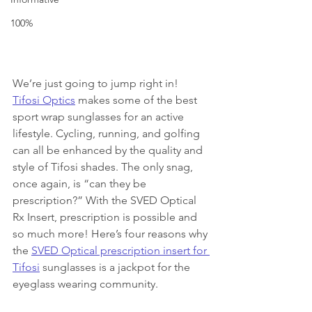
100%
We’re just going to jump right in! 
Tifosi Optics
 makes some of the best 
sport wrap sunglasses for an active 
lifestyle. Cycling, running, and golfing 
can all be enhanced by the quality and 
style of Tifosi shades. The only snag, 
once again, is “can they be 
prescription?” With the SVED Optical 
Rx Insert, prescription is possible and 
so much more! Here’s four reasons why 
the 
SVED Optical prescription insert for 
Tifosi
 sunglasses is a jackpot for the 
eyeglass wearing community.