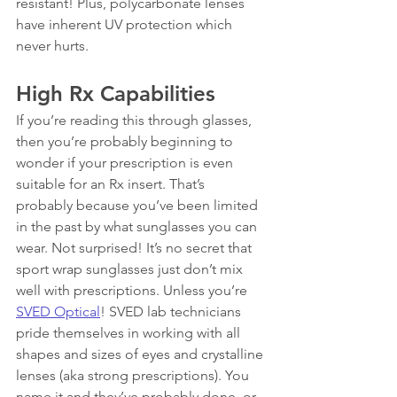
resistant! Plus, polycarbonate lenses 
have inherent UV protection which 
never hurts.
High Rx Capabilities
If you’re reading this through glasses, 
then you’re probably beginning to 
wonder if your prescription is even 
suitable for an Rx insert. That’s 
probably because you’ve been limited 
in the past by what sunglasses you can 
wear. Not surprised! It’s no secret that 
sport wrap sunglasses just don’t mix 
well with prescriptions. Unless you’re 
SVED Optical
! SVED lab technicians 
pride themselves in working with all 
shapes and sizes of eyes and crystalline 
lenses (aka strong prescriptions). You 
name it and they’ve probably done, or 