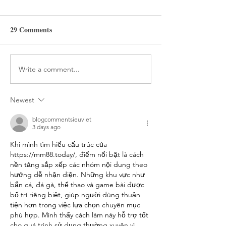
29 Comments
Write a comment...
How Heat Wave's Lazer
Everything You 
Face and Future Tech
Know About Pres
Stand Out
Oakley Sutro
Newest
blogcommentsieuviet
3 days ago
Khi mình tìm hiểu cấu trúc của 
https://mm88.today/
, điểm nổi bật là cách 
nền tảng sắp xếp các nhóm nội dung theo 
hướng dễ nhận diện. Những khu vực như 
bắn cá, đá gà, thể thao và game bài được 
bố trí riêng biệt, giúp người dùng thuận 
tiện hơn trong việc lựa chọn chuyên mục 
phù hợp. Mình thấy cách làm này hỗ trợ tốt 
cho quá trình sử dụng thường xuyên vì 