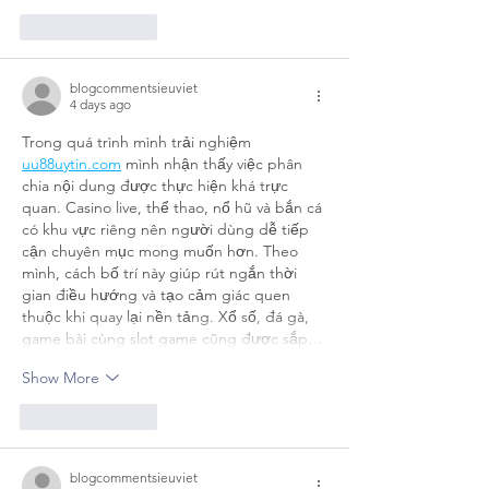
Like
Reply
blogcommentsieuviet
4 days ago
Trong quá trình mình trải nghiệm 
uu88uytin.com
 mình nhận thấy việc phân 
chia nội dung được thực hiện khá trực 
quan. Casino live, thể thao, nổ hũ và bắn cá 
có khu vực riêng nên người dùng dễ tiếp 
cận chuyên mục mong muốn hơn. Theo 
mình, cách bố trí này giúp rút ngắn thời 
gian điều hướng và tạo cảm giác quen 
thuộc khi quay lại nền tảng. Xổ số, đá gà, 
game bài cùng slot game cũng được sắp…
Show More
Like
Reply
blogcommentsieuviet